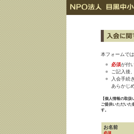
本フォームで
必須
が付
ご記入後
入会手続
あらかじ
【個人情報の取扱
ご提供いただいた
す。
お名前
必須